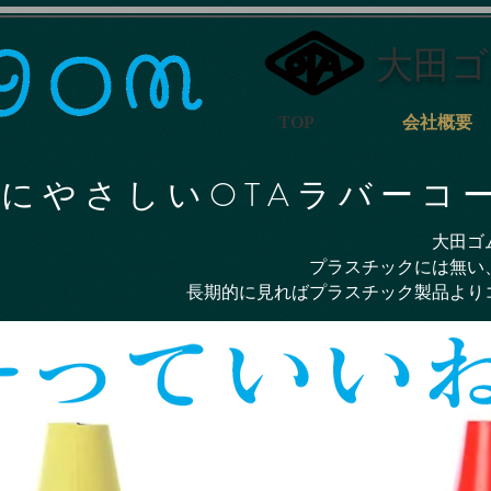
大田ゴ
TOP
会社概要
に や さ し い O T A ラ バ ー コ 
大田ゴ
プラスチックには無い
長期的に見ればプラスチック製品より